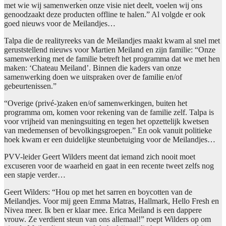
met wie wij samenwerken onze visie niet deelt, voelen wij ons
genoodzaakt deze producten offline te halen.” Al volgde er ook
goed nieuws voor de Meilandjes…
Talpa die de realityreeks van de Meilandjes maakt kwam al snel met
geruststellend nieuws voor Martien Meiland en zijn familie: “Onze
samenwerking met de familie betreft het programma dat we met hen
maken: ‘Chateau Meiland’. Binnen die kaders van onze
samenwerking doen we uitspraken over de familie en/of
gebeurtenissen.”
“Overige (privé-)zaken en/of samenwerkingen, buiten het
programma om, komen voor rekening van de familie zelf. Talpa is
voor vrijheid van meningsuiting en tegen het opzettelijk kwetsen
van medemensen of bevolkingsgroepen.” En ook vanuit politieke
hoek kwam er een duidelijke steunbetuiging voor de Meilandjes…
PVV-leider Geert Wilders meent dat iemand zich nooit moet
excuseren voor de waarheid en gaat in een recente tweet zelfs nog
een stapje verder…
Geert Wilders: “Hou op met het sarren en boycotten van de
Meilandjes. Voor mij geen Emma Matras, Hallmark, Hello Fresh en
Nivea meer. Ik ben er klaar mee. Erica Meiland is een dappere
vrouw. Ze verdient steun van ons allemaal!” roept Wilders op om