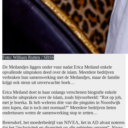
Foto: William Rutten / SBS6
De Meilandjes liggen onder vuur nadat Erica Meiland enkele
opvallende uitspraken deed over de islam. Meerdere bedrijven
verbraken hun samenwerking met de Meilandjes, maar de familie
krijgt ook steun uit onverwachte hoek…
Erica Meiland doet in haar onlangs verschenen biografie enkele
kritische uitspraken over de islam, zoals bijvoorbeeld: “Rot op joh,
met je boerka. Ik heb weleens drie van die pinguïns in Noordwijk
zien lopen, dat is toch niet normaal?” Meerdere bedrijven lieten
ondertussen weten de samenwerking stop te zetten…
Beiersdorf, het moederbedrijf van NIVEA, liet in AD alvast noteren
dat het “inclusiviteit en diversiteit op alle gebieden omarmt”. Nivea