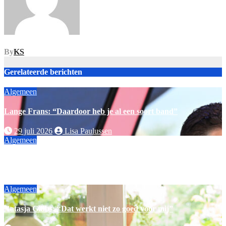
By
KS
Gerelateerde berichten
Algemeen
Lange Frans: “Daardoor heb je al een soort band”
29 juli 2026
Lisa Paulussen
Algemeen
Mieke: “het vertrouwen erin kwijtgeraakt”
25 juli 2026
Lisa Paulussen
Algemeen
Natasja Gibbs: “Dat werkt niet zo goed voor mij”