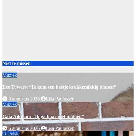
Niet te missen
Muziek
Lee Towers: “Ik kom een beetje krakkemikkig binnen”
6 augustus 2026
Lisa Paulussen
Muziek
Gaia Aikman: “Ik ga haar niet nadoen”
6 augustus 2026
Lisa Paulussen
Televisie