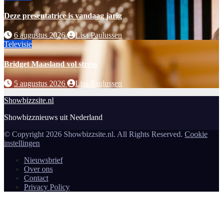
Deze presentatrice is vandaag jarig
6 augustus 2026
Lisa Paulussen
Televisie
Bridget Maasland vol stress
5 augustus 2026
Lisa Paulussen
Showbizzsite.nl
Showbizznieuws uit Nederland
© Copyright 2026 Showbizzsite.nl. All Rights Reserved.
Cookie
instellingen
Nieuwsbrief
Over ons
Contact
Privacy Policy