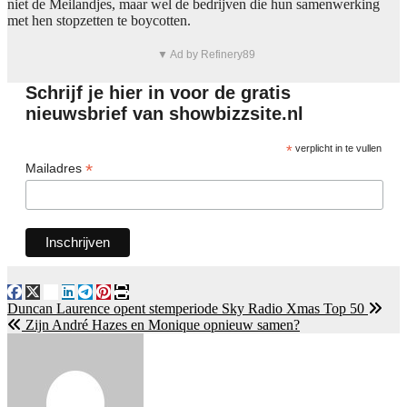
niet de Meilandjes, maar wel de bedrijven die hun samenwerking
met hen stopzetten te boycotten.
▼ Ad by Refinery89
Schrijf je hier in voor de gratis
nieuwsbrief van showbizzsite.nl
*
verplicht in te vullen
*
Mailadres
Bericht
Duncan Laurence opent stemperiode Sky Radio Xmas Top 50
Zijn André Hazes en Monique opnieuw samen?
navigatie