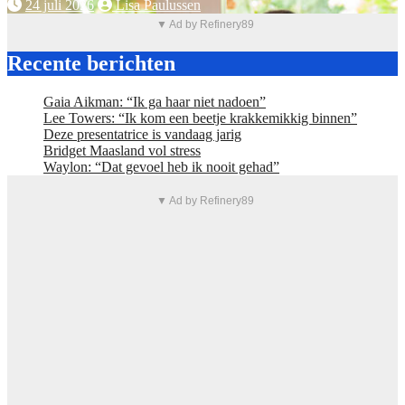
24 juli 2026
Lisa Paulussen
▼ Ad by Refinery89
Recente berichten
Gaia Aikman: “Ik ga haar niet nadoen”
Lee Towers: “Ik kom een beetje krakkemikkig binnen”
Deze presentatrice is vandaag jarig
Bridget Maasland vol stress
Waylon: “Dat gevoel heb ik nooit gehad”
▼ Ad by Refinery89