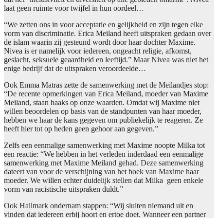
laat geen ruimte voor twijfel in hun oordeel…
“We zetten ons in voor acceptatie en gelijkheid en zijn tegen elke
vorm van discriminatie. Erica Meiland heeft uitspraken gedaan over
de islam waarin zij gesteund wordt door haar dochter Maxime.
Nivea is er namelijk voor iedereen, ongeacht religie, afkomst,
geslacht, seksuele geaardheid en leeftijd.” Maar Nivea was niet het
enige bedrijf dat de uitspraken veroordeelde…
Ook Emma Matras zette de samenwerking met de Meilandjes stop:
“De recente opmerkingen van Erica Meiland, moeder van Maxime
Meiland, staan haaks op onze waarden. Omdat wij Maxime niet
willen beoordelen op basis van de standpunten van haar moeder,
hebben we haar de kans gegeven om publiekelijk te reageren. Ze
heeft hier tot op heden geen gehoor aan gegeven.”
Zelfs een eenmalige samenwerking met Maxime noopte Milka tot
een reactie: “We hebben in het verleden inderdaad een eenmalige
samenwerking met Maxime Meiland gehad. Deze samenwerking
dateert van voor de verschijning van het boek van Maxime haar
moeder. We willen echter duidelijk stellen dat Milka geen enkele
vorm van racistische uitspraken duldt.”
Ook Hallmark ondernam stappen: “Wij sluiten niemand uit en
vinden dat iedereen erbij hoort en ertoe doet. Wanneer een partner