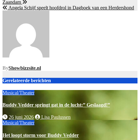
Zaandam
navigatie
Angela Schijf speelt hoofdrol in Dagboek van een Herdershond
By
Showbizzsite.nl
Gerelateerde berichten
Musical/Theater
Buddy Vedder springt gat in de lucht:” Geslaagd!”
26 juni 2026
Lisa Paulussen
Musical/Theater
Het loopt storm voor Buddy Vedder