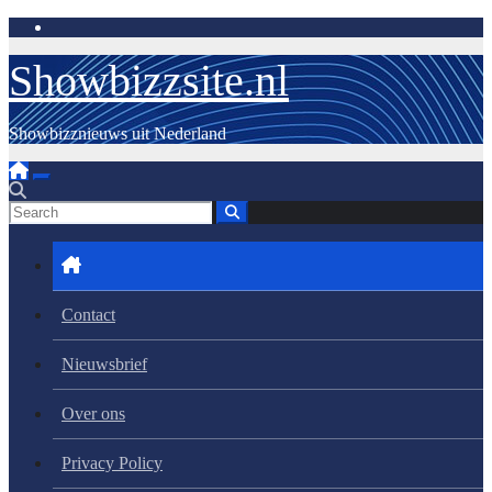
Skip
to
content
Showbizzsite.nl
Showbizznieuws uit Nederland
Contact
Nieuwsbrief
Over ons
Privacy Policy