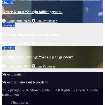
Muziek
Wolter Kroes: “Ze zijn failliet gegaan”
8 augustus 2026
Lisa Paulussen
Televisie
Dit icoon zijn wij nog niet vergeten…
8 augustus 2026
Lisa Paulussen
Televisie
Marlijn Weerdenburg: “Was 9 jaar geleden”
7 augustus 2026
Lisa Paulussen
Showbizzsite.nl
Showbizznieuws uit Nederland
© Copyright 2026 Showbizzsite.nl. All Rights Reserved.
Cookie
instellingen
Nieuwsbrief