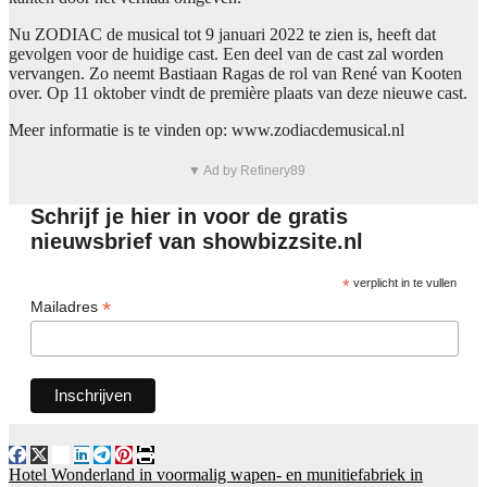
Nu ZODIAC de musical tot 9 januari 2022 te zien is, heeft dat
gevolgen voor de huidige cast. Een deel van de cast zal worden
vervangen. Zo neemt Bastiaan Ragas de rol van René van Kooten
over. Op 11 oktober vindt de première plaats van deze nieuwe cast.
Meer informatie is te vinden op: www.zodiacdemusical.nl
▼ Ad by Refinery89
Schrijf je hier in voor de gratis
nieuwsbrief van showbizzsite.nl
*
verplicht in te vullen
*
Mailadres
Bericht
Hotel Wonderland in voormalig wapen- en munitiefabriek in