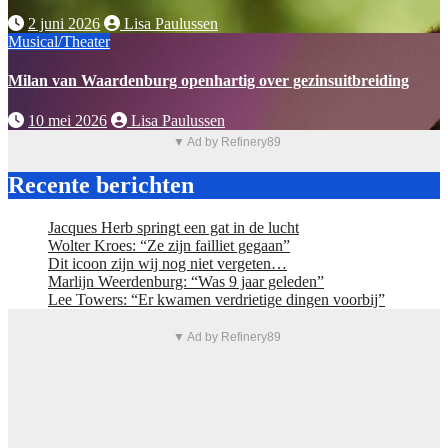
2 juni 2026
Lisa Paulussen
Musical/Theater
Milan van Waardenburg openhartig over gezinsuitbreiding
10 mei 2026
Lisa Paulussen
▼ Ad by Refinery89
Recente berichten
Jacques Herb springt een gat in de lucht
Wolter Kroes: “Ze zijn failliet gegaan”
Dit icoon zijn wij nog niet vergeten…
Marlijn Weerdenburg: “Was 9 jaar geleden”
Lee Towers: “Er kwamen verdrietige dingen voorbij”
▼ Ad by Refinery89