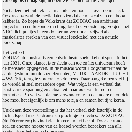
volledig bezet mag zijn, hebben we besloten om te verlengen.’
Niet alleen het publiek is al maanden enthousiast over de musical.
Ook recensies uit de media laten zien dat de musical van een hoog
kaliber is. Zo kopte de Volkskrant dat ZODIAC een ambitieus
project is in een bijzondere setting, biedt de voorstelling, volgens het
NRC, lichtpuntjes in een donker universum en vrijwel alle
musicalsites spreken van een visueel spektakel met een actuele
boodschap.
Het verhaal
ZODIAC de musical is een episch theaterspektakel dat speelt in het
jaar 2031. Onze planeet is er slecht aan toe en het universum heeft
de mensheid opgegeven. In de musical wordt Boogschutter naar de
aarde gestuurd om de vier elementen, VUUR – AARDE – LUCHT
– WATER, terug te vorderen op de mens. Daar aangekomen ziet hij
de wereld al snel met andere ogen. Wat volgt, is een verhaal dat
barst van de spanning en actualiteit maar ook van humor en
romantiek. Bo valt van de ene verwondering in de andere en ontdekt
hoe mooi het eigenlijk is om mens te zijn en samen het tij te keren.
Uniek aan deze voorstelling is dat het verhaal zich letterlijk in de
lucht afspeelt met 75 drones en prachtige projecties. De ZODIAC
(de Dierenriem) bevindt zich immers in het heelal. Door de ronde
zaal en enorme hoogte van de koepel worden bezoekers aan alle
kanten door het verhaal omgeven.