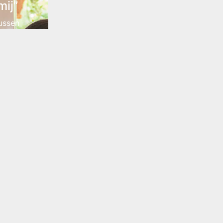
mij”
ussen