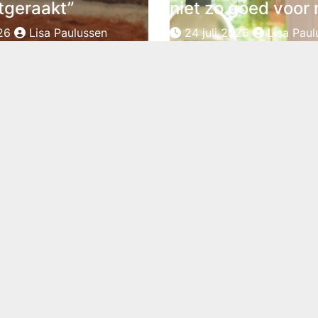
jtgeraakt”
niet zo goed voor 
26
Lisa Paulussen
24 juli 2026
Lisa Paul