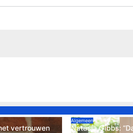
Algemeen
het vertrouwen
Natasja Gibbs: “D