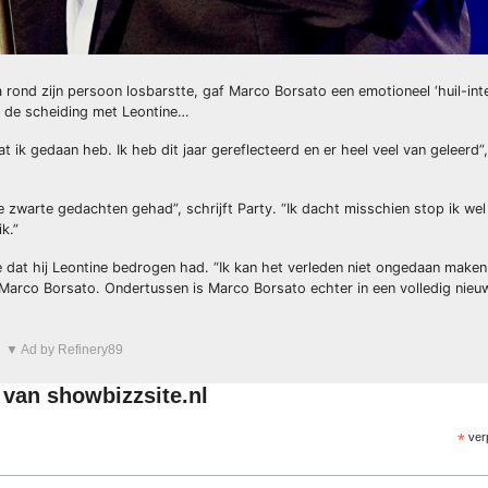
 rond zijn persoon losbarstte, gaf Marco Borsato een emotioneel ‘huil-int
n de scheiding met Leontine…
t ik gedaan heb. Ik heb dit jaar gereflecteerd en er heel veel van geleerd”
e zwarte gedachten gehad”, schrijft Party. “Ik dacht misschien stop ik wel 
k.”
e dat hij Leontine bedrogen had. “Ik kan het verleden niet ongedaan maken.
ij Marco Borsato. Ondertussen is Marco Borsato echter in een volledig nie
▼ Ad by Refinery89
f van showbizzsite.nl
*
verp