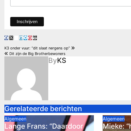
Bericht
K3 onder vuur: “dit slaat nergens op”
Dit zijn de Big Brotherbewoners
navigatie
By
KS
Gerelateerde berichten
Algemeen
Algemeen
Lange Frans: “Daardoor
Mieke: “