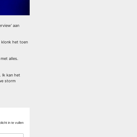
erview’ aan
, klonk het toen
met alles.
 Ik kan het
uwe storm
licht in te vullen